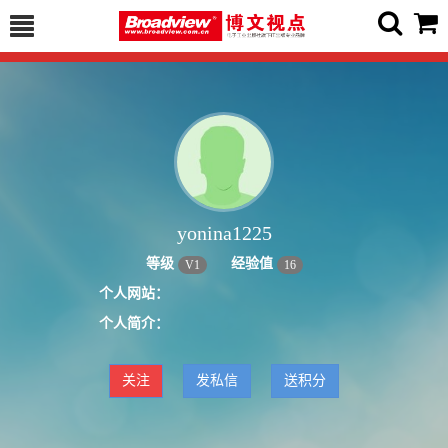
yonina1225
等级
经验值
V
1
16
个人网站：
个人简介：
关注
发私信
送积分