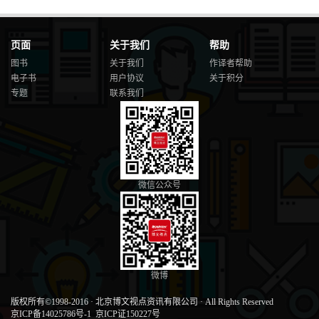
页面
关于我们
帮助
图书
关于我们
作译者帮助
电子书
用户协议
关于积分
专题
联系我们
微信公众号
微博
版权所有©1998-2016
·
北京博文视点资讯有限公司
·
All Rights Reserved
京ICP备14025786号-1
京ICP证150227号