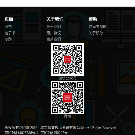
页面
关于我们
帮助
图书
关于我们
作译者帮助
电子书
用户协议
关于积分
专题
联系我们
微信公众号
微博
版权所有©1998-2016
·
北京博文视点资讯有限公司
·
All Rights Reserved
京ICP备14025786号-1
京ICP证150227号