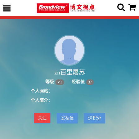
zn百里屠苏
等级
经验值
V
1
37
个人网站：
个人简介：
关注
发私信
送积分