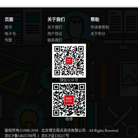
页面
关于我们
帮助
图书
关于我们
作译者帮助
电子书
用户协议
关于积分
专题
联系我们
微信公众号
微博
版权所有©1998-2016
·
北京博文视点资讯有限公司
·
All Rights Reserved
京ICP备14025786号-1
京ICP证150227号