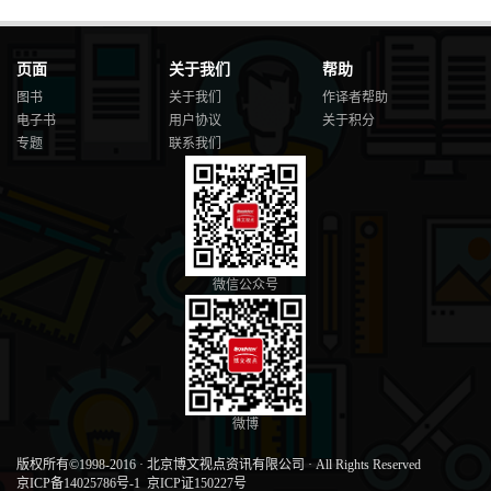
页面
关于我们
帮助
图书
关于我们
作译者帮助
电子书
用户协议
关于积分
专题
联系我们
微信公众号
微博
版权所有©1998-2016
·
北京博文视点资讯有限公司
·
All Rights Reserved
京ICP备14025786号-1
京ICP证150227号