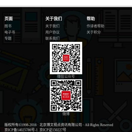
页面
关于我们
帮助
图书
关于我们
作译者帮助
电子书
用户协议
关于积分
专题
联系我们
微信公众号
微博
版权所有©1998-2016
·
北京博文视点资讯有限公司
·
All Rights Reserved
京ICP备14025786号-1
京ICP证150227号