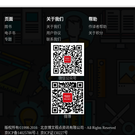
页面
关于我们
帮助
图书
关于我们
作译者帮助
电子书
用户协议
关于积分
专题
联系我们
微信公众号
微博
版权所有©1998-2016
·
北京博文视点资讯有限公司
·
All Rights Reserved
京ICP备14025786号-1
京ICP证150227号