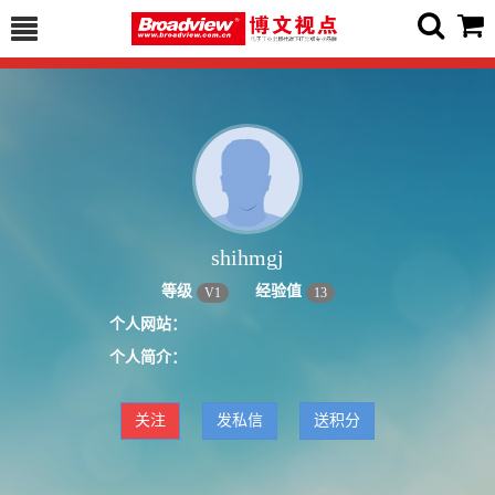
shihmgj
等级
经验值
V
1
13
个人网站：
个人简介：
关注
发私信
送积分