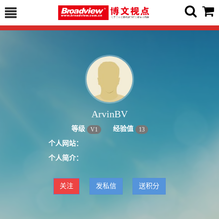
ArvinBV
等级
经验值
V
1
13
个人网站：
个人简介：
关注
发私信
送积分