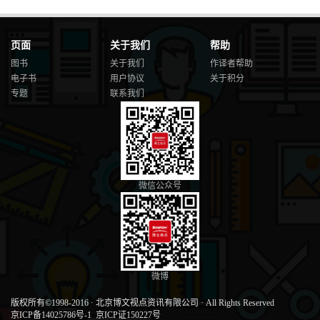
页面
关于我们
帮助
图书
关于我们
作译者帮助
电子书
用户协议
关于积分
专题
联系我们
微信公众号
微博
版权所有©1998-2016
·
北京博文视点资讯有限公司
·
All Rights Reserved
京ICP备14025786号-1
京ICP证150227号