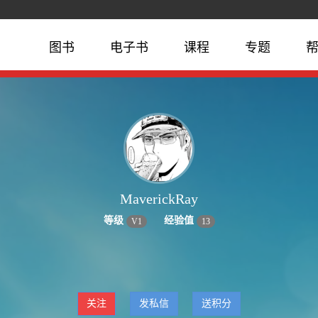
图书
电子书
课程
专题
MaverickRay
等级
经验值
V
1
13
关注
发私信
送积分