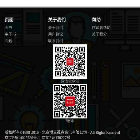
页面
关于我们
帮助
图书
关于我们
作译者帮助
电子书
用户协议
关于积分
专题
联系我们
微信公众号
微博
版权所有©1998-2016
·
北京博文视点资讯有限公司
·
All Rights Reserved
京ICP备14025786号-1
京ICP证150227号