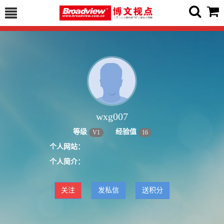
wxg007
等级
经验值
V
1
16
个人网站：
个人简介：
关注
发私信
送积分