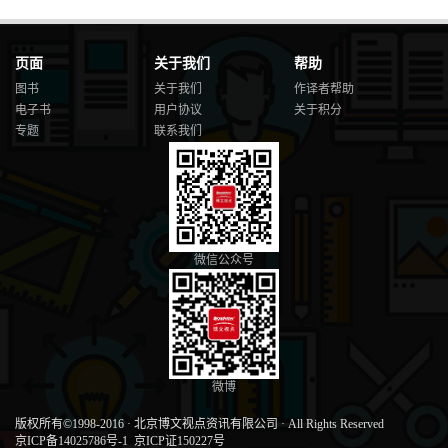
页面
关于我们
帮助
图书
关于我们
作译者帮助
电子书
用户协议
关于积分
专题
联系我们
微信公众号
微博
版权所有©1998-2016
·
北京博文视点资讯有限公司
·
All Rights Reserved
京ICP备14025786号-1
京ICP证150227号