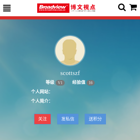
scottszf
等级
经验值
V
1
16
个人网站：
个人简介：
关注
发私信
送积分