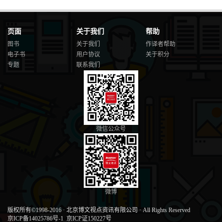
页面
关于我们
帮助
图书
关于我们
作译者帮助
电子书
用户协议
关于积分
专题
联系我们
微信公众号
微博
版权所有©1998-2016
·
北京博文视点资讯有限公司
·
All Rights Reserved
京ICP备14025786号-1
京ICP证150227号