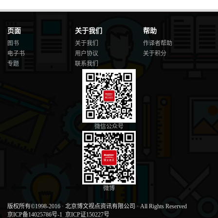
页面
关于我们
帮助
图书
关于我们
作译者帮助
电子书
用户协议
关于积分
专题
联系我们
微信公众号
微博
版权所有©1998-2016
·
北京博文视点资讯有限公司
·
All Rights Reserved
京ICP备14025786号-1
京ICP证150227号