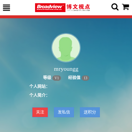
mryoungg
等级
经验值
V
1
13
个人网站：
个人简介：
关注
发私信
送积分