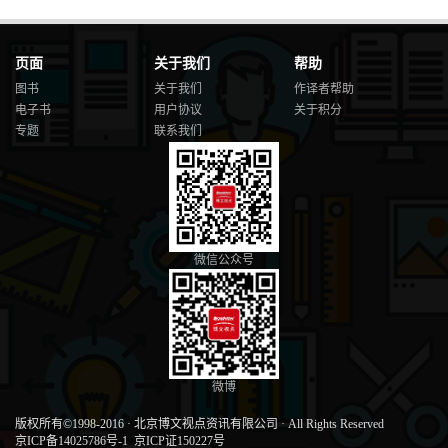
页面
关于我们
帮助
图书
关于我们
作译者帮助
电子书
用户协议
关于积分
专题
联系我们
微信公众号
微博
版权所有©1998-2016
·
北京博文视点资讯有限公司
·
All Rights Reserved
京ICP备14025786号-1
京ICP证150227号