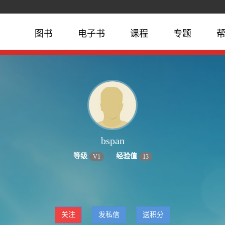
图书
电子书
课程
专题
bspan
等级
经验值
V
1
13
关注
发私信
送积分