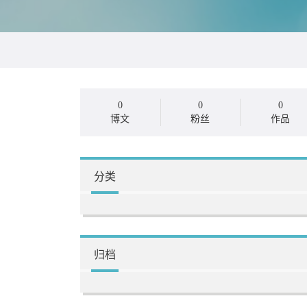
0
0
0
博文
粉丝
作品
分类
归档