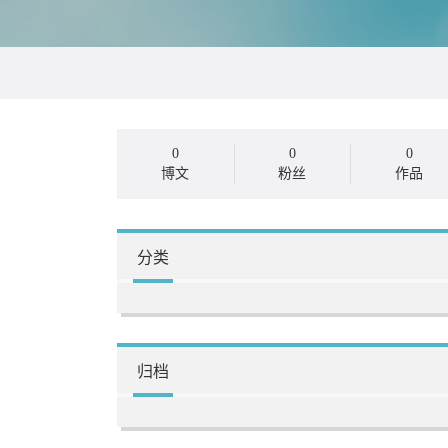
0
0
0
博文
粉丝
作品
分类
归档