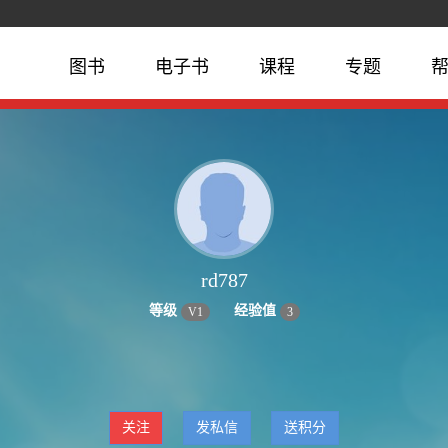
图书
电子书
课程
专题
rd787
等级
经验值
V
1
3
关注
发私信
送积分