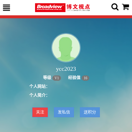
ycc2023
等级
经验值
V
1
16
个人网站：
个人简介：
关注
发私信
送积分