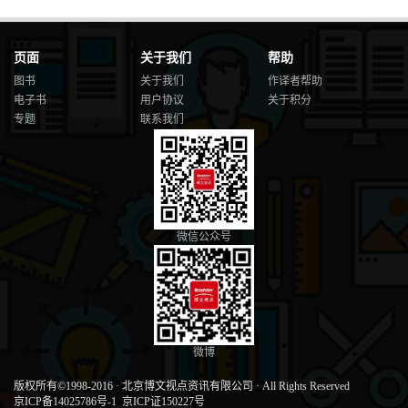
页面
关于我们
帮助
图书
关于我们
作译者帮助
电子书
用户协议
关于积分
专题
联系我们
微信公众号
微博
版权所有©1998-2016
·
北京博文视点资讯有限公司
·
All Rights Reserved
京ICP备14025786号-1
京ICP证150227号