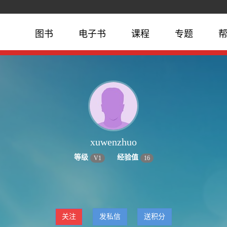
图书
电子书
课程
专题
xuwenzhuo
等级
经验值
V
1
16
关注
发私信
送积分