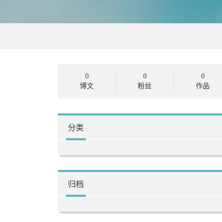
0
0
0
博文
粉丝
作品
分类
归档