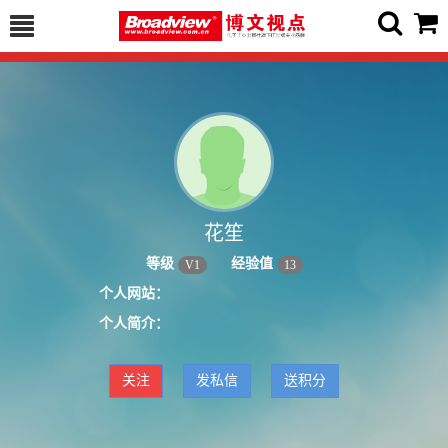
花笙
等级
经验值
V
1
13
个人网站：
个人简介：
关注
发私信
送积分