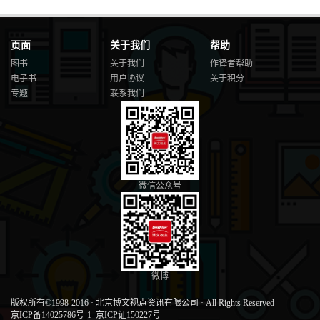
页面
关于我们
帮助
图书
关于我们
作译者帮助
电子书
用户协议
关于积分
专题
联系我们
微信公众号
微博
版权所有©1998-2016
·
北京博文视点资讯有限公司
·
All Rights Reserved
京ICP备14025786号-1
京ICP证150227号