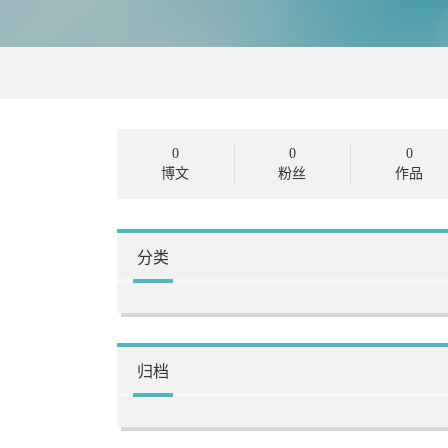
0
0
0
博文
粉丝
作品
分类
归档