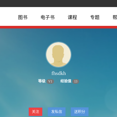
图书
电子书
课程
专题
fhsdkh
等级
经验值
V
1
13
关注
发私信
送积分