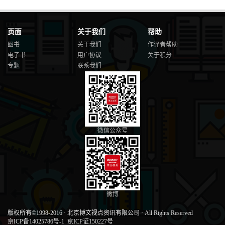
页面
关于我们
帮助
图书
关于我们
作译者帮助
电子书
用户协议
关于积分
专题
联系我们
微信公众号
微博
版权所有©1998-2016
·
北京博文视点资讯有限公司
·
All Rights Reserved
京ICP备14025786号-1
京ICP证150227号