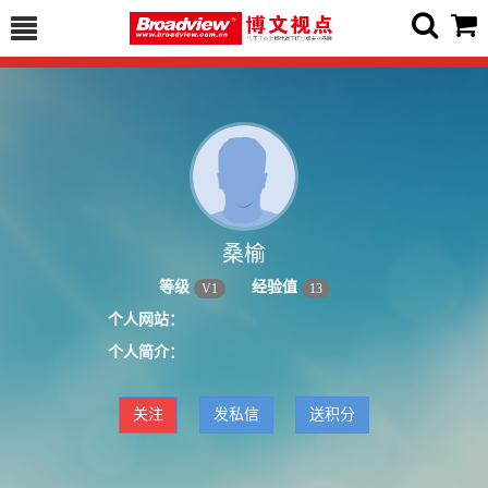
桑榆
等级
经验值
V
1
13
个人网站：
个人简介：
关注
发私信
送积分