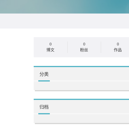
0
0
0
博文
粉丝
作品
分类
归档