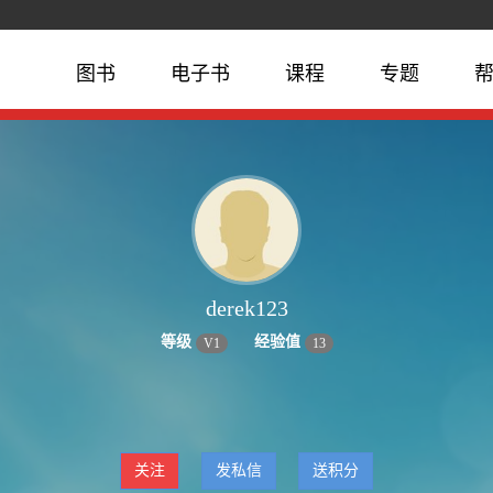
图书
电子书
课程
专题
derek123
等级
经验值
V
1
13
关注
发私信
送积分