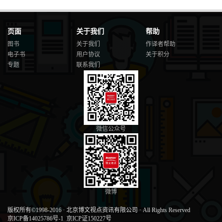
页面
关于我们
帮助
图书
关于我们
作译者帮助
电子书
用户协议
关于积分
专题
联系我们
微信公众号
微博
版权所有©1998-2016
·
北京博文视点资讯有限公司
·
All Rights Reserved
京ICP备14025786号-1
京ICP证150227号