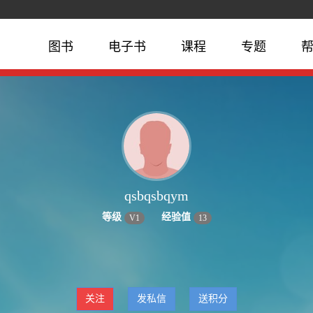
图书
电子书
课程
专题
qsbqsbqym
等级
经验值
V
1
13
关注
发私信
送积分