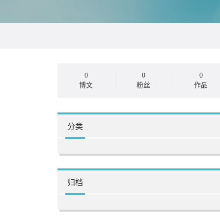
0
0
0
博文
粉丝
作品
分类
归档