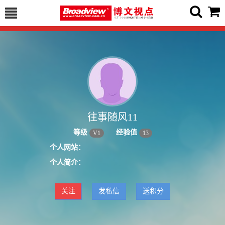
往事随风11
等级
经验值
V
1
13
个人网站：
个人简介：
关注
发私信
送积分