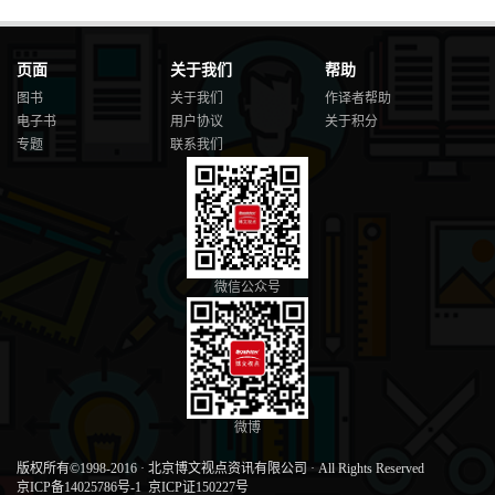
页面
关于我们
帮助
图书
关于我们
作译者帮助
电子书
用户协议
关于积分
专题
联系我们
微信公众号
微博
版权所有©1998-2016
·
北京博文视点资讯有限公司
·
All Rights Reserved
京ICP备14025786号-1
京ICP证150227号