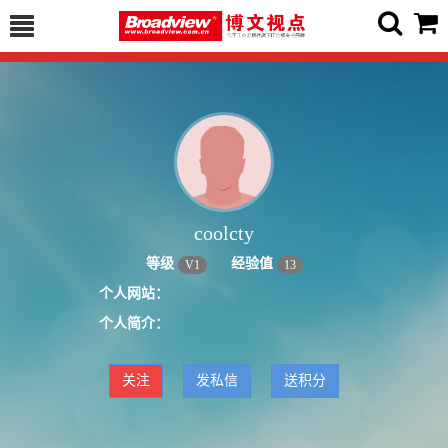
coolcty
等级
经验值
V
1
13
个人网站：
个人简介：
关注
发私信
送积分