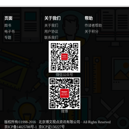
页面
关于我们
帮助
图书
关于我们
作译者帮助
电子书
用户协议
关于积分
专题
联系我们
微信公众号
微博
版权所有©1998-2016
·
北京博文视点资讯有限公司
·
All Rights Reserved
京ICP备14025786号-1
京ICP证150227号