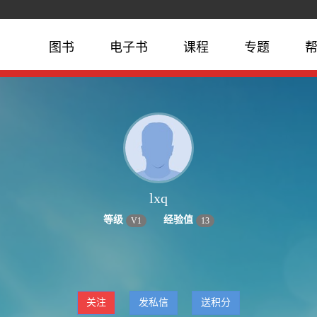
图书
电子书
课程
专题
lxq
等级
经验值
V
1
13
关注
发私信
送积分