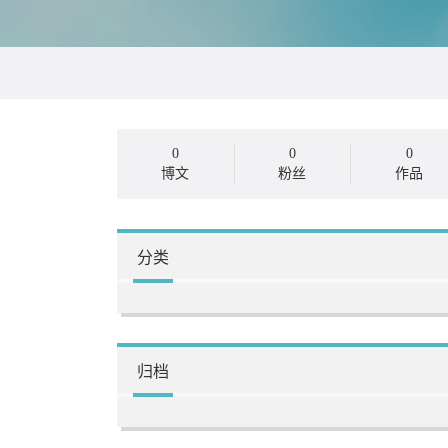
0
0
0
博文
粉丝
作品
分类
归档