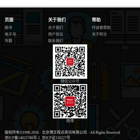
页面
关于我们
帮助
图书
关于我们
作译者帮助
电子书
用户协议
关于积分
专题
联系我们
微信公众号
微博
版权所有©1998-2016
·
北京博文视点资讯有限公司
·
All Rights Reserved
京ICP备14025786号-1
京ICP证150227号