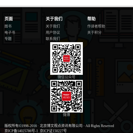
页面
关于我们
帮助
图书
关于我们
作译者帮助
电子书
用户协议
关于积分
专题
联系我们
微信公众号
微博
版权所有©1998-2016
·
北京博文视点资讯有限公司
·
All Rights Reserved
京ICP备14025786号-1
京ICP证150227号