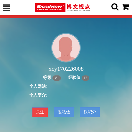
xcy170226008
等级
经验值
V
1
13
个人网站：
个人简介：
关注
发私信
送积分