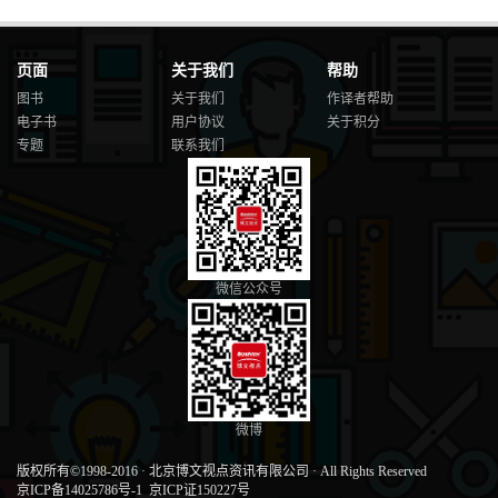
页面
关于我们
帮助
图书
关于我们
作译者帮助
电子书
用户协议
关于积分
专题
联系我们
微信公众号
微博
版权所有©1998-2016
·
北京博文视点资讯有限公司
·
All Rights Reserved
京ICP备14025786号-1
京ICP证150227号