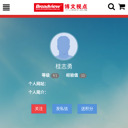
桂志勇
等级
经验值
V
1
13
个人网站：
个人简介：
关注
发私信
送积分