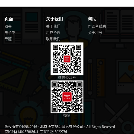
页面
关于我们
帮助
图书
关于我们
作译者帮助
电子书
用户协议
关于积分
专题
联系我们
微信公众号
微博
版权所有©1998-2016
·
北京博文视点资讯有限公司
·
All Rights Reserved
京ICP备14025786号-1
京ICP证150227号