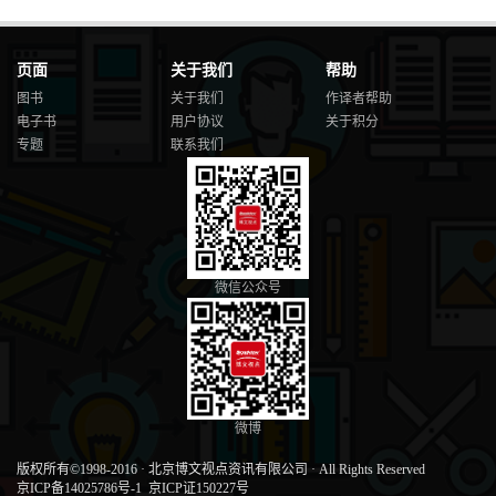
页面
关于我们
帮助
图书
关于我们
作译者帮助
电子书
用户协议
关于积分
专题
联系我们
微信公众号
微博
版权所有©1998-2016
·
北京博文视点资讯有限公司
·
All Rights Reserved
京ICP备14025786号-1
京ICP证150227号