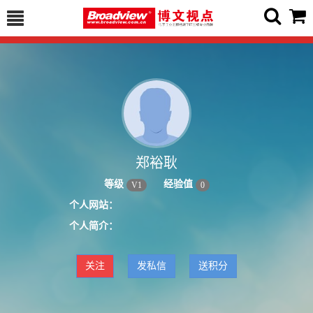
郑裕耿
等级
经验值
V
1
0
个人网站：
个人简介：
关注
发私信
送积分