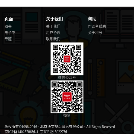
页面
关于我们
帮助
图书
关于我们
作译者帮助
电子书
用户协议
关于积分
专题
联系我们
微信公众号
微博
版权所有©1998-2016
·
北京博文视点资讯有限公司
·
All Rights Reserved
京ICP备14025786号-1
京ICP证150227号