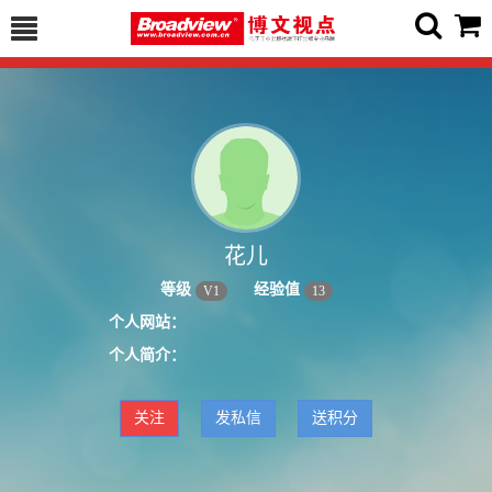
花儿
等级
经验值
V
1
13
个人网站：
个人简介：
关注
发私信
送积分