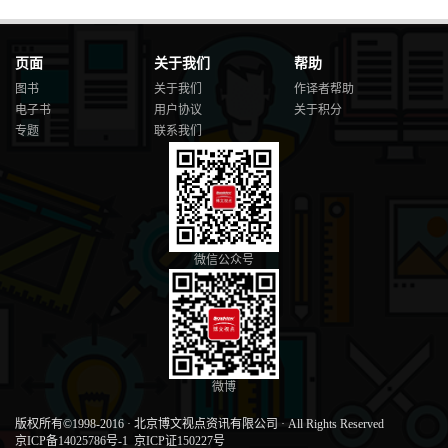
页面
关于我们
帮助
图书
关于我们
作译者帮助
电子书
用户协议
关于积分
专题
联系我们
微信公众号
微博
版权所有©1998-2016
·
北京博文视点资讯有限公司
·
All Rights Reserved
京ICP备14025786号-1
京ICP证150227号