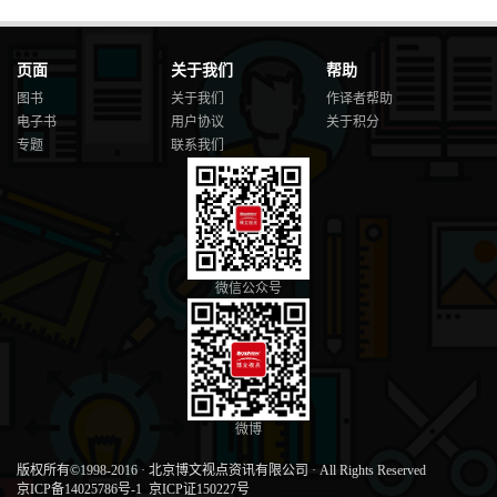
页面
关于我们
帮助
图书
关于我们
作译者帮助
电子书
用户协议
关于积分
专题
联系我们
微信公众号
微博
版权所有©1998-2016
·
北京博文视点资讯有限公司
·
All Rights Reserved
京ICP备14025786号-1
京ICP证150227号