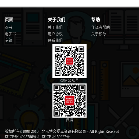
页面
关于我们
帮助
图书
关于我们
作译者帮助
电子书
用户协议
关于积分
专题
联系我们
微信公众号
微博
版权所有©1998-2016
·
北京博文视点资讯有限公司
·
All Rights Reserved
京ICP备14025786号-1
京ICP证150227号