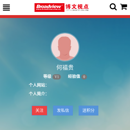
何福贵
等级
经验值
V
1
0
个人网站：
个人简介：
关注
发私信
送积分