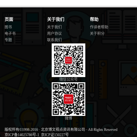
页面
关于我们
帮助
图书
关于我们
作译者帮助
电子书
用户协议
关于积分
专题
联系我们
微信公众号
微博
版权所有©1998-2016
·
北京博文视点资讯有限公司
·
All Rights Reserved
京ICP备14025786号-1
京ICP证150227号