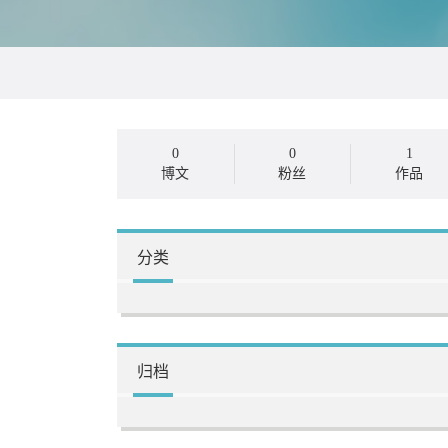
0
0
1
博文
粉丝
作品
分类
归档