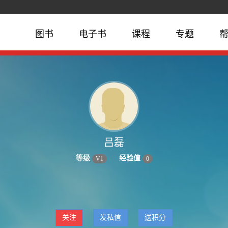
图书
电子书
课程
专题
吕磊
等级
经验值
V
1
0
关注
发私信
送积分