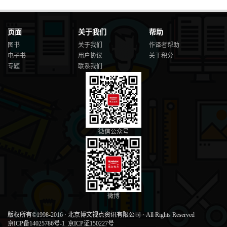
页面
关于我们
帮助
图书
关于我们
作译者帮助
电子书
用户协议
关于积分
专题
联系我们
微信公众号
微博
版权所有©1998-2016
·
北京博文视点资讯有限公司
·
All Rights Reserved
京ICP备14025786号-1
京ICP证150227号