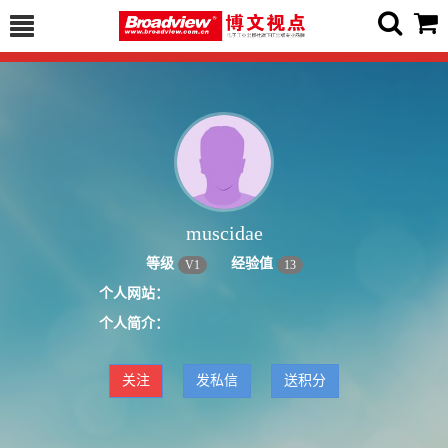
muscidae
等级
经验值
V
1
13
个人网站：
个人简介：
关注
发私信
送积分