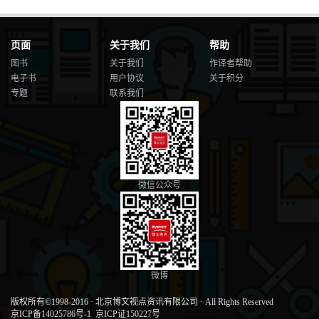
页面
关于我们
帮助
图书
关于我们
作译者帮助
电子书
用户协议
关于积分
专题
联系我们
微信公众号
微博
版权所有©1998-2016
·
北京博文视点资讯有限公司
·
All Rights Reserved
京ICP备14025786号-1
京ICP证150227号