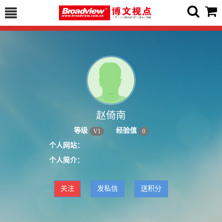
赵倚南
等级
经验值
V
1
0
个人网站：
个人简介：
关注
发私信
送积分