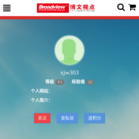
xjw303
等级
经验值
V
1
13
个人网站：
个人简介：
关注
发私信
送积分