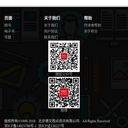
页面
关于我们
帮助
图书
关于我们
作译者帮助
电子书
用户协议
关于积分
专题
联系我们
微信公众号
微博
版权所有©1998-2016
·
北京博文视点资讯有限公司
·
All Rights Reserved
京ICP备14025786号-1
京ICP证150227号