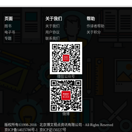
页面
关于我们
帮助
图书
关于我们
作译者帮助
电子书
用户协议
关于积分
专题
联系我们
微信公众号
微博
版权所有©1998-2016
·
北京博文视点资讯有限公司
·
All Rights Reserved
京ICP备14025786号-1
京ICP证150227号