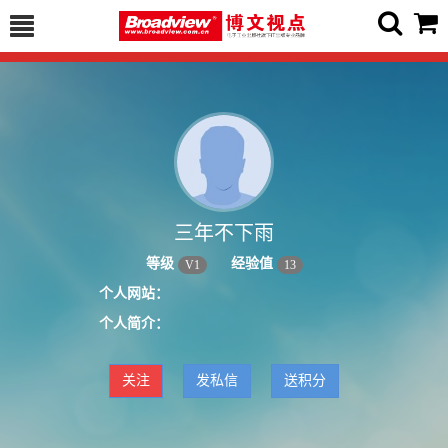
三年不下雨
等级
经验值
V
1
13
个人网站：
个人简介：
关注
发私信
送积分