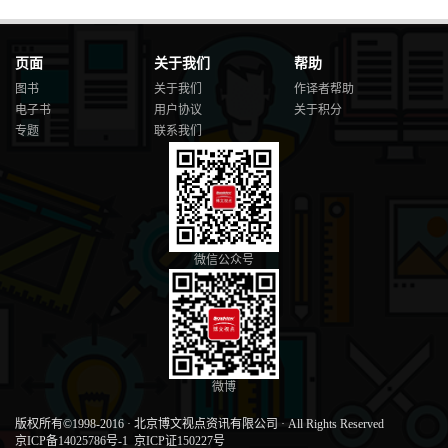
页面
关于我们
帮助
图书
关于我们
作译者帮助
电子书
用户协议
关于积分
专题
联系我们
微信公众号
微博
版权所有©1998-2016
·
北京博文视点资讯有限公司
·
All Rights Reserved
京ICP备14025786号-1
京ICP证150227号