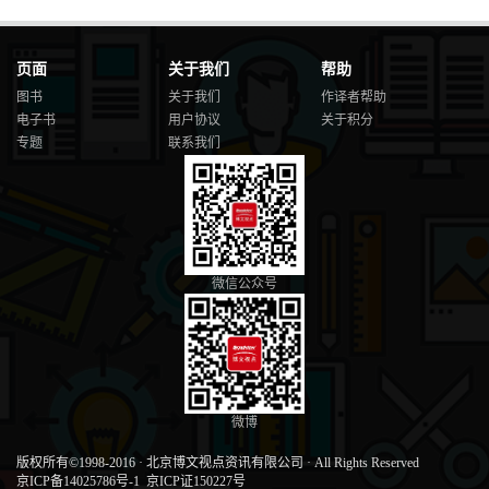
页面
关于我们
帮助
图书
关于我们
作译者帮助
电子书
用户协议
关于积分
专题
联系我们
微信公众号
微博
版权所有©1998-2016
·
北京博文视点资讯有限公司
·
All Rights Reserved
京ICP备14025786号-1
京ICP证150227号