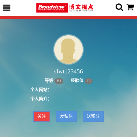
slwt123456
等级
经验值
V
1
13
个人网站：
个人简介：
关注
发私信
送积分