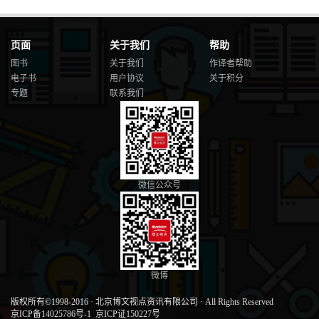
页面
关于我们
帮助
图书
关于我们
作译者帮助
电子书
用户协议
关于积分
专题
联系我们
微信公众号
微博
版权所有©1998-2016
·
北京博文视点资讯有限公司
·
All Rights Reserved
京ICP备14025786号-1
京ICP证150227号