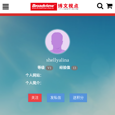
shellyalina
等级
经验值
V
1
13
个人网站：
个人简介：
关注
发私信
送积分