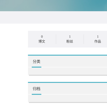
0
1
1
博文
粉丝
作品
分类
归档