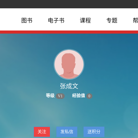
图书
电子书
课程
专题
张成文
等级
经验值
V
1
0
关注
发私信
送积分