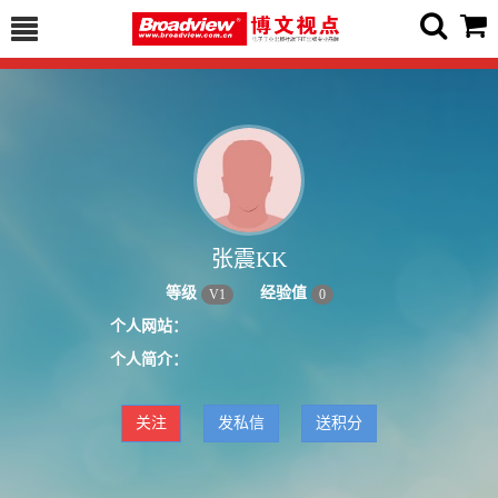
张震KK
等级
经验值
V
1
0
个人网站：
个人简介：
关注
发私信
送积分