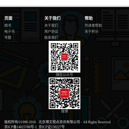
页面
关于我们
帮助
图书
关于我们
作译者帮助
电子书
用户协议
关于积分
专题
联系我们
微信公众号
微博
版权所有©1998-2016
·
北京博文视点资讯有限公司
·
All Rights Reserved
京ICP备14025786号-1
京ICP证150227号