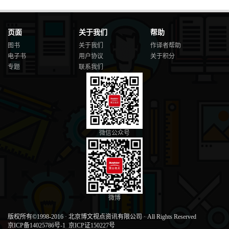
页面
关于我们
帮助
图书
关于我们
作译者帮助
电子书
用户协议
关于积分
专题
联系我们
微信公众号
微博
版权所有©1998-2016
·
北京博文视点资讯有限公司
·
All Rights Reserved
京ICP备14025786号-1
京ICP证150227号