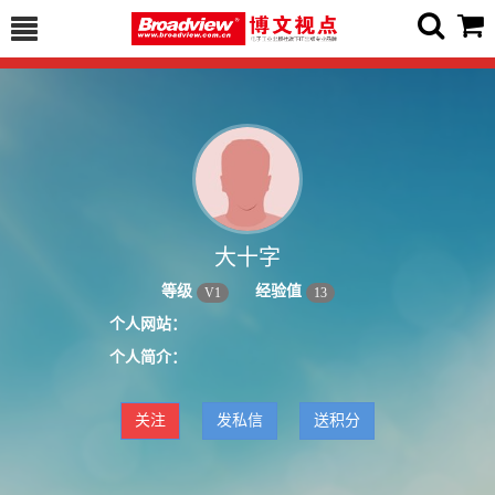
大十字
等级
经验值
V
1
13
个人网站：
个人简介：
关注
发私信
送积分