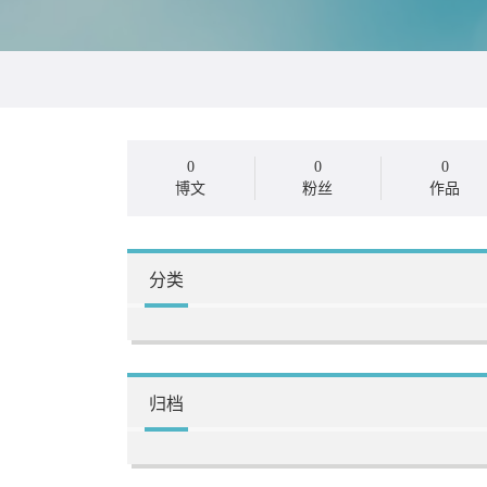
0
0
0
博文
粉丝
作品
分类
归档