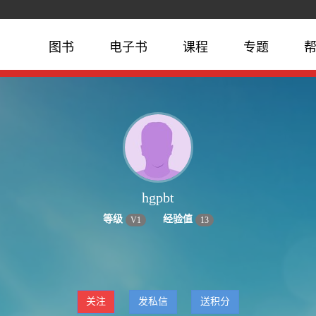
图书
电子书
课程
专题
hgpbt
等级
经验值
V
1
13
关注
发私信
送积分