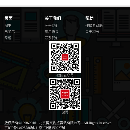
页面
关于我们
帮助
图书
关于我们
作译者帮助
电子书
用户协议
关于积分
专题
联系我们
微信公众号
微博
版权所有©1998-2016
·
北京博文视点资讯有限公司
·
All Rights Reserved
京ICP备14025786号-1
京ICP证150227号