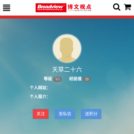
天草二十六
等级
经验值
V
1
19
个人网站：
个人简介：
关注
发私信
送积分