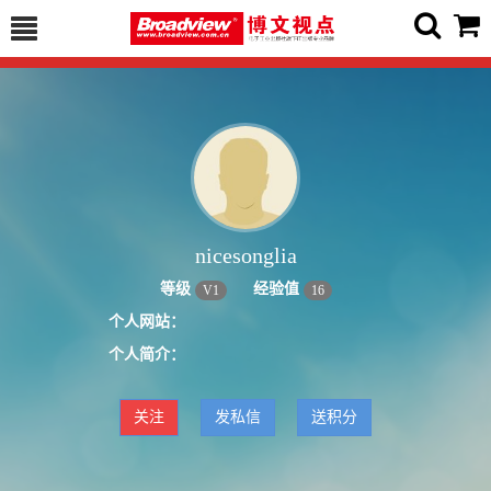
nicesonglia
等级
经验值
V
1
16
个人网站：
个人简介：
关注
发私信
送积分