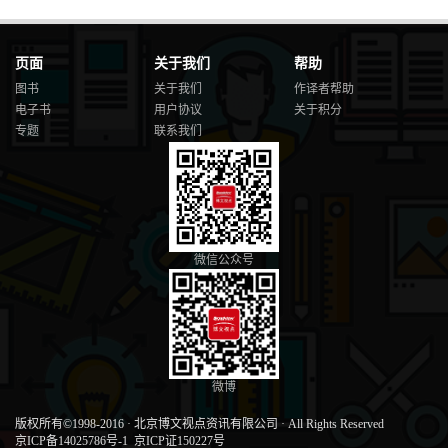
页面
关于我们
帮助
图书
关于我们
作译者帮助
电子书
用户协议
关于积分
专题
联系我们
微信公众号
微博
版权所有©1998-2016
·
北京博文视点资讯有限公司
·
All Rights Reserved
京ICP备14025786号-1
京ICP证150227号